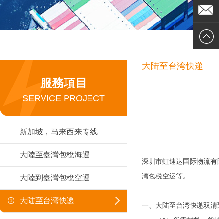
113824
在線客
服
企業郵
箱
大陆至台湾快递
服務項目
SERVICE PROJECT
新加坡，马来西来专线
大陸至臺灣包稅海運
深圳市虹速达国际物流有
湾包税空运等。
大陸到臺灣包稅空運
大陆至台湾快递
一、大陆至台湾快递双清