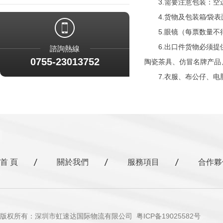
3.需要注意包装：空运
4.货物及包装箱∕袋表面不可
5.眼镜（每票数量不得
6.出口件货物必须提供
諮詢熱線
0755-23013752
陶瓷茶具、仿冒名牌产品
7.衣服、布公仔、电脑
首 頁
關於我們
服務項目
合作夥
版权所有：深圳市虹速达国际物流有限公司
粤ICP备19025582号