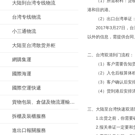
（1）所需材料：货物英
大陆到台湾专线物流
港和目的港。
台湾专线物流
（2）出口台湾单证：
2017年3月27日，台
小三通物流
以外的信息，需提供合同
大陆至台湾散货并柜
二、台湾双清到门流程：
網購集運
（1）客户需要告知货物
（2）入仓后核算体积
國際海運
（3）客户确认后安排
國際空運快遞
（4）货到港后安排清
貨物包裝、倉儲及物流運輸服務
三、
大陆至台湾快递
双清
拆櫃及裝櫃服務
1.出货之前，你需要确
2.报关单证一定要和
進出口報關服務