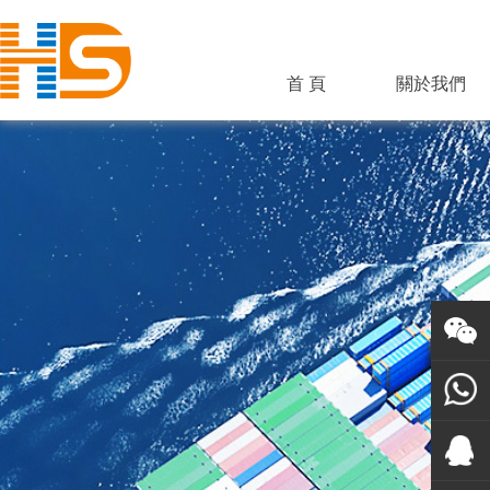
首 頁
關於我們
關注虹
速達
+86-