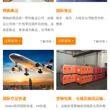
网购集运
国际海运
网购的商品统一寄到集运公司，由集
拖车，报关，大陆至台湾散货并柜，
运公司统一打包寄往国外目的地。这
整柜
就是集运，香港成为集运，台湾称为
集货，目的都是通过将商品……
立即咨询 +
立即咨询 +
了解详情 +
了解详情 +
国际空运快递
货物包装，仓储及物流运输服务
（fedex联邦国际快递，tnt快递，
1、运输前需要确保货物及仓库的整