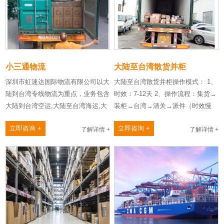
小三通物流
大陆至台湾散货并柜
深圳市虹速达国际物流有限公司以大
大陆至台湾散货并柜操作模式： 1、
陆到台湾专线物流为重点，业务包含
时效：7-12天 2、操作流程：集货→
大陆到台湾空运,大陆至台湾海运,大
装柜→台湾→清关→派件（时效慢
陆至台湾快递,小三通物……
集货→装……
立即咨询 +
立即咨询 +
了解详情 +
了解详情 +